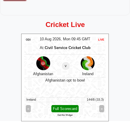
Cricket Live
MT
10 Aug 2026, Mon 09:45 GMT
0
ODI
LIVE
T20
At
Civil Service Cricket Club
A
v
RW
Afghanistan
Ireland
Sa
0 GMT
Afghanistan opt to bowl
Saint Lucia
Ireland
144/8 (33.3)
Antigua An
»
«
Full Scorecard
»
«
Get this Widget