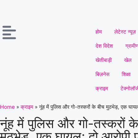
होम
लेटेस्ट न्यूज़
देश विदेश
ग्रामी
खेतीबाड़ी
खेल
बिज़नेस
शिक्षा
क्राइम
टेक्नोलॉज
Home
»
क्राइम
»
नूंह में पुलिस और गो-तस्करों के बीच मुठभेड़, एक घा
नूंह में पुलिस और गो-तस्करों क
मुठभेड़, एक घायल; दो आरोपी 