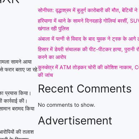
में डेयरी संचालक की पीट-
सोनीपत: वृद्धाश्रम में बुजुर्ग कारोबारी की मौत, बेटियों
पीटकर हत्या, पुरानी रंजिश
हरियाणा में थाने के सामने दिनदहाड़े गोलियां बरसीं, 
खंगाल रही पुलिस
में 10 से अधिक लोगों पर
अंबाला में पत्नी से विवाद के बाद युवक ने ट्रक के आग
हमला करने का आरोप
|
हिसार में डेयरी संचालक की पीट-पीटकर हत्या, पुरानी 
कुरुक्षेत्र में ATM तोड़कर
करने का आरोप
 मामला सामने आया
कुरुक्षेत्र में ATM तोड़कर चोरी की कोशिश नाकाम, 
चोरी की कोशिश नाकाम,
से फरार बताए जा रहे
की जांच
CCTV फुटेज के आधार पर
Recent Comments
पुलिस ने शुरू की जांच
|
 का प्रयास किया।
ी कार्रवाई की।
फरीदाबाद स्कूल में महिला
No comments to show.
य सामान बरामद किया
Advertisement
शिक्षिका की दिनदहाड़े हत्या,
32 सेकंड में चाकू से
 आरोपियों की तलाश