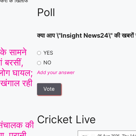
स्करी के खिलाफ
ताबड़तोड़ हमला
|
Poll
क्या आप \"Insight News24\" की खबरों से स
 के सामने
YES
ं बरसीं,
NO
ोग घायल;
Add your answer
 खंगाल रही
Cricket Live
ी संचालक की
ा, पुरानी