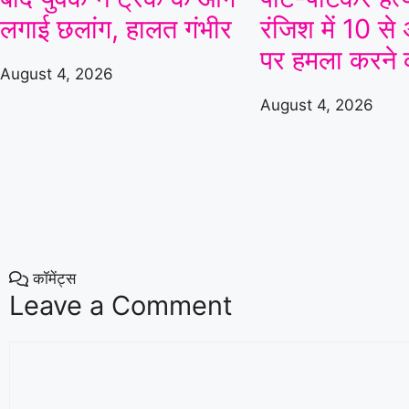
06 Aug 2026, Thu 17:30 GMT
T20
T20
लगाई छलांग, हालत गंभीर
रंजिश में 10 से
At
Lord's
पर हमला करने
London Spirit
August 4, 2026
v
August 4, 2026
Mi London
MI London won by 4 wkts
London Spirit
160/5 (100)
Mi L
Mi London
164/6 (94)
Lond
«
Full Scorecard
»
«
Get this Widget
कॉमेंट्स
Leave a Comment