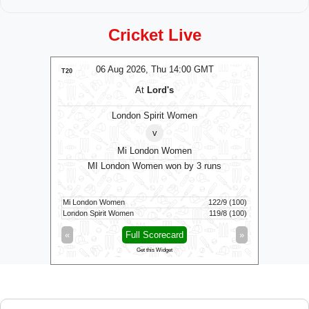
Cricket Live
MT
06 Aug 2026, Thu 14:00 GMT
0
T20
T20
At
Lord's
London Spirit Women
v
Mi London Women
MI London Women won by 3 runs
Vid
160/5 (100)
Mi London Women
122/9 (100)
Vida Kovai 
164/6 (94)
London Spirit Women
119/8 (100)
Skm Salem 
»
«
Full Scorecard
»
«
Get this Widget