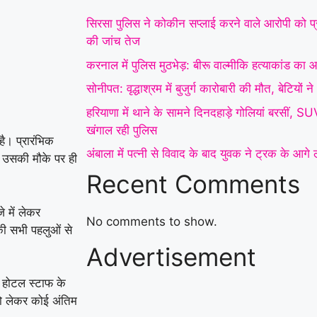
इनकार
|
हरियाणा में थाने
सिरसा पुलिस ने कोकीन सप्लाई करने वाले आरोपी को प्र
के सामने दिनदहाड़े गोलियां
की जांच तेज
करनाल में पुलिस मुठभेड़: बीरू वाल्मीकि हत्याकांड का आर
बरसीं, SUV सवार 7 लोग
सोनीपत: वृद्धाश्रम में बुजुर्ग कारोबारी की मौत, बेटियों
घायल; गैंगवार का एंगल
हरियाणा में थाने के सामने दिनदहाड़े गोलियां बरसीं, 
खंगाल रही पुलिस
|
अंबाला
खंगाल रही पुलिस
ै। प्रारंभिक
अंबाला में पत्नी से विवाद के बाद युवक ने ट्रक के आग
में पत्नी से विवाद के बाद
 उसकी मौके पर ही
Recent Comments
युवक ने ट्रक के आगे लगाई
छलांग, हालत गंभीर
|
हिसार
 में लेकर
No comments to show.
की सभी पहलुओं से
में डेयरी संचालक की पीट-
Advertisement
पीटकर हत्या, पुरानी रंजिश
र होटल स्टाफ के
में 10 से अधिक लोगों पर
ो लेकर कोई अंतिम