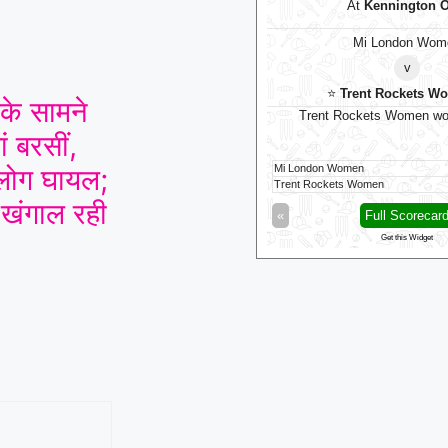
At
Kennington Oval
At
Kennington O
Mi London
Mi London Wom
v
v
Trent Rockets
⭐
Trent Rockets 
 के सामने
Trent Rockets opt to bowl
Trent Rockets Women wo
ं बरसीं,
ोग घायल;
Mi London Women
ondon
35/0 (20)
Trent Rockets Women
 खंगाल रही
Full Scorecard
»
«
Full Scorecar
Get this Widget
Get this Widget