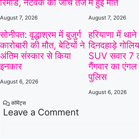
रिमांड, नेटवर्क की जांच तेज
में हुई मौत
At
The Rose Bowl
Manchester Super Giants Women
August 7, 2026
August 7, 2026
v
Southern Brave Women
सोनीपत: वृद्धाश्रम में बुजुर्ग
हरियाणा में थाने
Manchester Super Giants Women opt to bat
कारोबारी की मौत, बेटियों ने
दिनदहाड़े गोलिया
अंतिम संस्कार से किया
SUV सवार 7 ल
Manchester Super Giants Women
26/0 (20)
Mi L
इनकार
गैंगवार का एंगल
«
Full Scorecard
»
«
पुलिस
Get this Widget
August 6, 2026
August 6, 2026
कॉमेंट्स
Leave a Comment