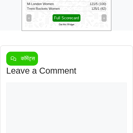
Mi London Women
121/5 (100)
Vida Kovai 
Trent Rockets Women
125/1 (82)
Madurai Pa
»
«
Full Scorecard
»
«
Get this Widget
कॉमेंट्स
Leave a Comment