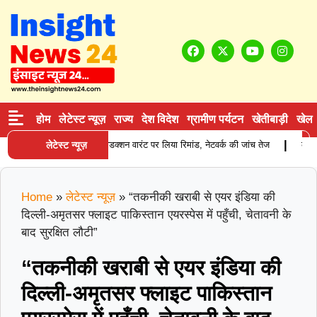
होम
लेटेस्ट न्यूज़
राज्य
देश विदेश
ग्रामीण पर्यटन
खेतीबाड़ी
खेल
|
ाई करने वाले आरोपी को प्रोडक्शन वारंट पर लिया रिमांड, नेटवर्क की जांच तेज
लेटेस्ट न्यूज़
करनाल मे
Home
»
लेटेस्ट न्यूज़
»
“तकनीकी खराबी से एयर इंडिया की
दिल्ली‑अमृतसर फ्लाइट पाकिस्तान एयरस्पेस में पहुँची, चेतावनी के
बाद सुरक्षित लौटी”
“तकनीकी खराबी से एयर इंडिया की
दिल्ली‑अमृतसर फ्लाइट पाकिस्तान