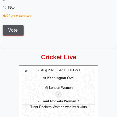
NO
Add your answer
Cricket Live
MT
08 Aug 2026, Sat 10:00 GMT
0
T20
T20
At
Kennington Oval
omen
Mi London Women
v
⭐
Trent Rockets Women
⭐
0 GMT
Trent Rockets Women won by 9 wkts
Ma