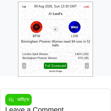
MT
09 Aug 2026, Sun 13:30 GMT
0
LIVE
T20
LIVE
T20
At
Lord's
v
RK
BPW
LSW
Welsh
194 runs
Birmingham Phoenix Women need 94 runs in 52
balls
206/8 (20)
London Spirit Women
140/4 (100)
Sunrisers 
13/0 (1)
Birmingham Phoenix Women
47/2 (48)
Welsh Fire
»
«
Full Scorecard
»
«
Get this Widget
कॉमेंट्स
Leave a Comment