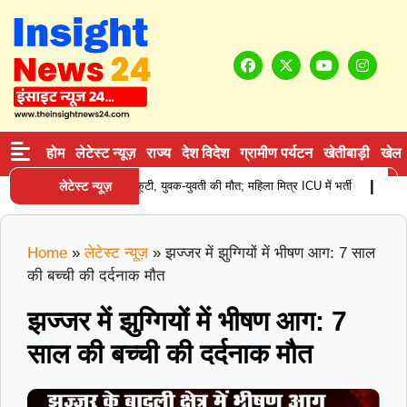
होम
लेटेस्ट न्यूज़
राज्य
देश विदेश
ग्रामीण पर्यटन
खेतीबाड़ी
खेल
|
क हादसा: खड़े कैंटर से टकराई स्कूटी, युवक-युवती की मौत; महिला मित्र ICU में भर्ती
लेटेस्ट न्यूज़
कुरुक्
Home
»
लेटेस्ट न्यूज़
»
झज्जर में झुग्गियों में भीषण आग: 7 साल
की बच्ची की दर्दनाक मौत
झज्जर में झुग्गियों में भीषण आग: 7
साल की बच्ची की दर्दनाक मौत