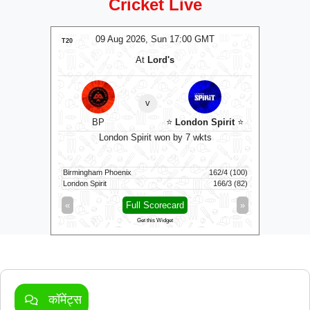
Cricket Live
MT
09 Aug 2026, Sun 17:00 GMT
0
T20
T20
At
Lord's
ns
v
BP
⭐
London Spirit
⭐
⭐
I
uns
London Spirit won by 7 wkts
IDream 
187/8 (20)
Birmingham Phoenix
162/4 (100)
Nellai Roya
183/7 (20)
London Spirit
166/3 (82)
Idream Tir
»
«
Full Scorecard
»
«
Get this Widget
कॉमेंट्स