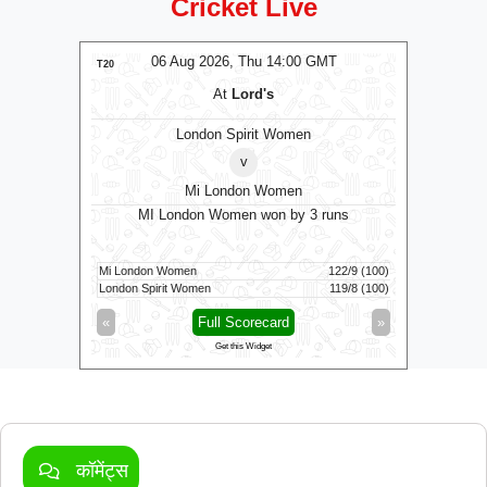
Cricket Live
MT
06 Aug 2026, Thu 14:00 GMT
0
T20
T20
At
Lord's
London Spirit Women
v
Mi London Women
MI London Women won by 3 runs
Vid
160/5 (100)
Mi London Women
122/9 (100)
Vida Kovai 
164/6 (94)
London Spirit Women
119/8 (100)
Skm Salem 
»
«
Full Scorecard
»
«
Get this Widget
कॉमेंट्स