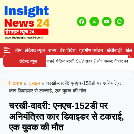
होम
लेटेस्ट न्यूज़
राज्य
देश विदेश
ग्रामीण पर्यटन
खेतीबाड़ी
खेल
हरियाणा में थाने के सामने दिनदहाड़े गोलियां बरसीं, SUV सवार 7 लोग घायल; गैंगवार का एंगल 
लेटेस्ट न्यूज़
Home
»
क्राइम
»
चरखी-दादरी: एनएच-152डी पर अनियंत्रित
कार डिवाइडर से टकराई, एक युवक की मौत
चरखी-दादरी: एनएच-152डी पर
अनियंत्रित कार डिवाइडर से टकराई,
एक युवक की मौत