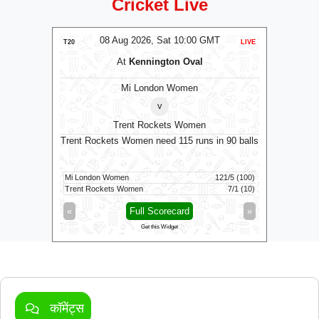
Cricket Live
MT
08 Aug 2026, Sat 10:00 GMT
0
T20
LIVE
T20
At
Kennington Oval
omen
Mi London Women
v
Trent Rockets Women
0 GMT
Trent Rockets Women need 115 runs in 90 balls
Match del
Mi London Women
121/5 (100)
Trent Rockets Women
7/1 (10)
Vida Kovai 
»
«
Full Scorecard
»
«
Get this Widget
कॉमेंट्स