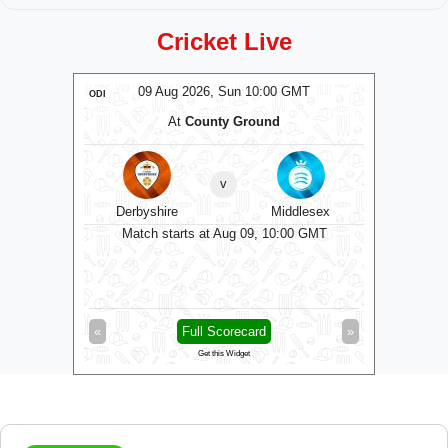
Cricket Live
MT
09 Aug 2026, Sun 10:00 GMT
0
ODI
ODI
At
County Ground
A
v
Derbyshire
Middlesex
Dur
0 GMT
Match starts at Aug 09, 10:00 GMT
Matc
»
«
Full Scorecard
»
«
Get this Widget