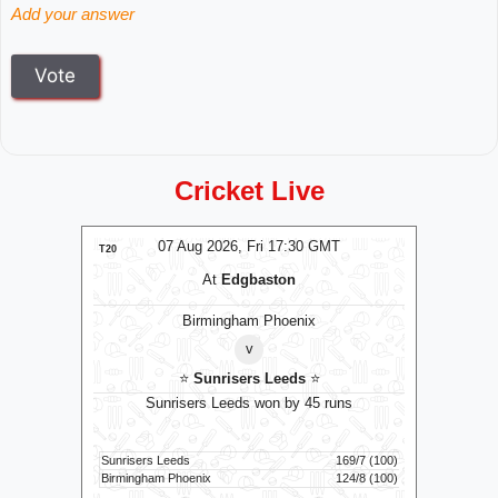
Add your answer
Cricket Live
T
07 Aug 2026, Fri 17:30 GMT
LIVE
T20
T20
At
Edgbaston
ns
Birmingham Phoenix
v
⭐
Sunrisers Leeds
⭐
 to bowl
Sunrisers Leeds won by 45 runs
G
Sunrisers Leeds
169/7 (100)
Colombo K
54/1 (6)
Birmingham Phoenix
124/8 (100)
Galle Galla