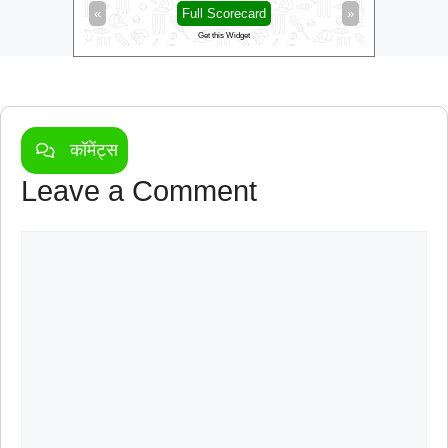
»
«
Full Scorecard
»
«
Get this Widget
कॉमेंट्स
Leave a Comment