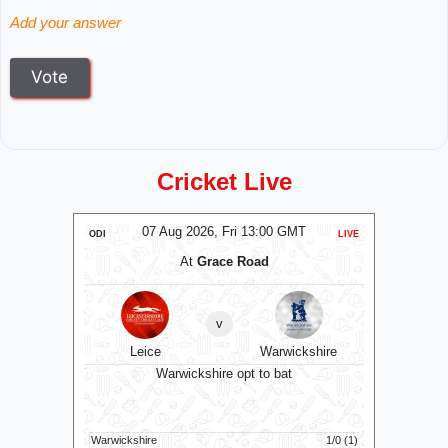
Add your answer
Cricket Live
T
07 Aug 2026, Fri 13:00 GMT
ODI
LIVE
ODI
At
Grace Road
en
v
Leice
Warwickshire
Sus
0 GMT
Warwickshire opt to bat
Warwickshire
1/0 (1)
Sussex