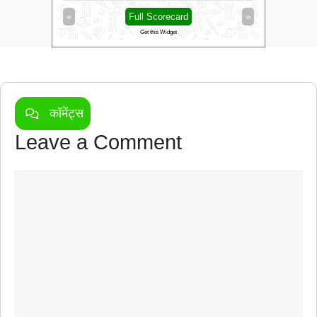
»
«
Full Scorecard
»
«
Get this Widget
कॉमेंट्स
Leave a Comment