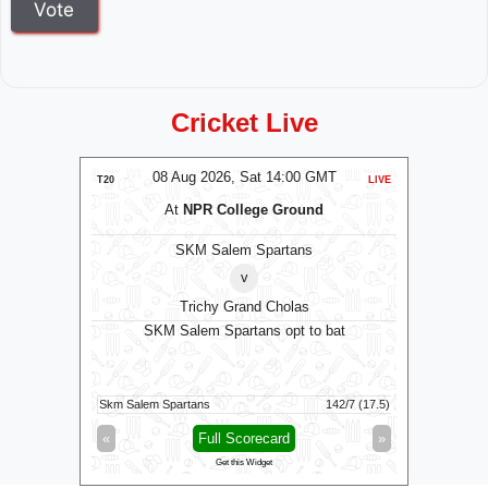
Cricket Live
MT
08 Aug 2026, Sat 14:00 GMT
0
LIVE
T20
LIVE
T20
m
At
NPR College Ground
SKM Salem Spartans
Man
v
Trichy Grand Cholas
SKM Salem Spartans opt to bat
Southern B
Manchester
23/10 (19.3)
Skm Salem Spartans
142/7 (17.5)
Southern 
»
«
Full Scorecard
»
«
Get this Widget