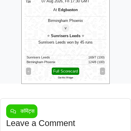
T
07 Aug 2026, Fri 17:30 GMT
LIVE
T20
T20
At
Edgbaston
ns
Birmingham Phoenix
v
⭐
Sunrisers Leeds
⭐
 to bowl
Sunrisers Leeds won by 45 runs
G
Sunrisers Leeds
169/7 (100)
Colombo K
72/3 (10)
Birmingham Phoenix
124/8 (100)
Galle Galla
»
«
Full Scorecard
»
«
Get this Widget
कॉमेंट्स
Leave a Comment