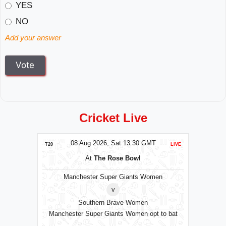
YES
NO
Add your answer
Cricket Live
MT
08 Aug 2026, Sat 13:30 GMT
0
LIVE
T20
LIVE
T20
m
At
The Rose Bowl
Manchester Super Giants Women
v
Southern Brave Women
Manchester Super Giants Women opt to bat