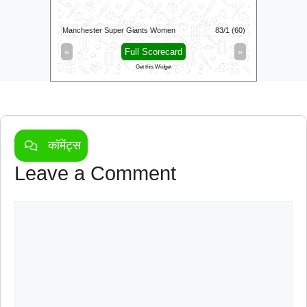
5/0 (0.3)
Manchester Super Giants Women
83/1 (60)
Mi London
»
«
Full Scorecard
»
«
Get this Widget
कॉमेंट्स
Leave a Comment