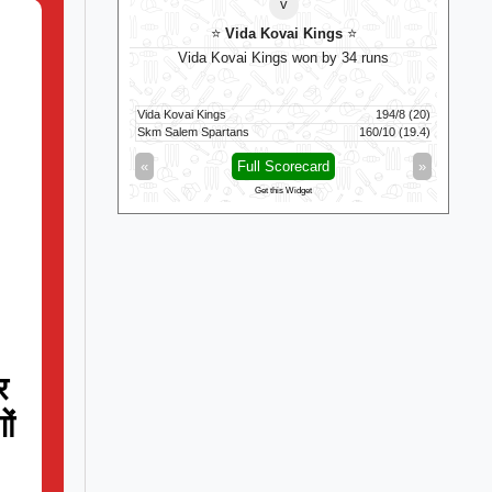
v
en
⭐
Vida Kovai Kings
⭐
by 3 runs
Vida Kovai Kings won by 34 runs
122/9 (100)
Vida Kovai Kings
194/8 (20)
Birm
119/8 (100)
Skm Salem Spartans
160/10 (19.4)
Tren
d
»
«
Full Scorecard
»
«
Get this Widget
र
ों