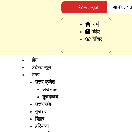
लेटेस्ट न्यूज़
सोनीपत: वृद
गोलियां बरसी
होम
पढ़िए
आगे लगाई छला
देखिए
करने का आरो
फरीदाबाद स
होम
लेटेस्ट न्यूज़
राज्य
उत्तर प्रदेश
लखनऊ
मुरादाबाद
उत्तराखंड
गुजरात
बिहार
हरियाणा