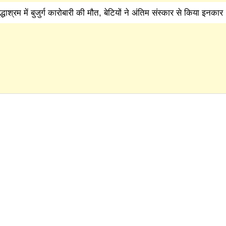
्धाश्रम में बुजुर्ग कारोबारी की मौत, बेटियों ने अंतिम संस्कार से किया इनकार
|
ं, SUV सवार 7 लोग घायल; गैंगवार का एंगल खंगाल रही पुलिस
अंबाल
|
ंग, हालत गंभीर
हिसार में डेयरी संचालक की पीट-पीटकर हत्या, पुर
|
प
कुरुक्षेत्र में ATM तोड़कर चोरी की कोशिश नाकाम, CCTV फुटे
्कूल में महिला शिक्षिका की दिनदहाड़े हत्या, 32 सेकंड में चाकू से ताबड़तोड़