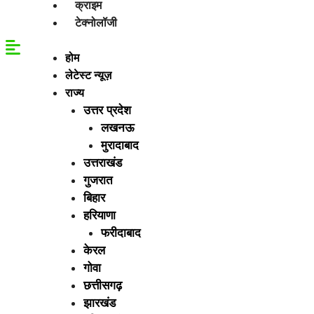
क्राइम
टेक्नोलॉजी
होम
लेटेस्ट न्यूज़
राज्य
उत्तर प्रदेश
लखनऊ
मुरादाबाद
उत्तराखंड
गुजरात
बिहार
हरियाणा
फरीदाबाद
केरल
गोवा
छत्तीसगढ़
झारखंड