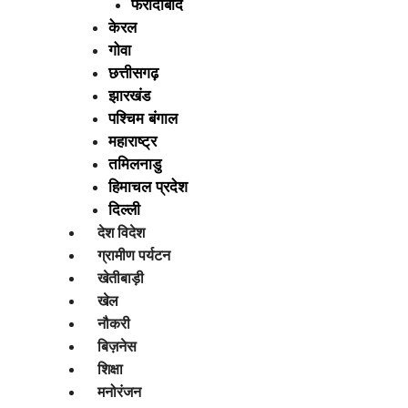
फरीदाबाद
केरल
गोवा
छत्तीसगढ़
झारखंड
पश्चिम बंगाल
महाराष्ट्र
तमिलनाडु
हिमाचल प्रदेश
दिल्ली
देश विदेश
ग्रामीण पर्यटन
खेतीबाड़ी
खेल
नौकरी
बिज़नेस
शिक्षा
मनोरंजन