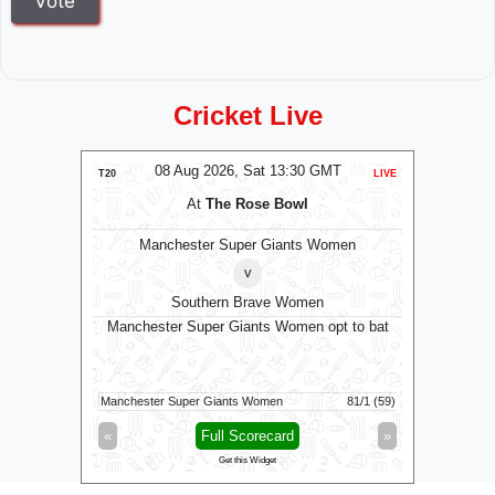
Cricket Live
MT
08 Aug 2026, Sat 13:30 GMT
0
LIVE
T20
LIVE
T20
m
At
The Rose Bowl
Manchester Super Giants Women
v
Southern Brave Women
Manchester Super Giants Women opt to bat
13/0 (1.3)
Manchester Super Giants Women
81/1 (59)
Mi London
»
«
Full Scorecard
»
«
Get this Widget