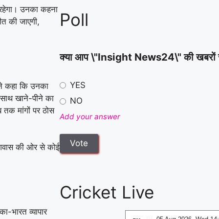
की मौत, परिवार में पसरा
री रहेगा। उनका कहना
Poll
चीत की जाएगी,
मातम
|
क्या आप \"Insight News24\" की खबरों से स
YES
 ने कहा कि उनका
 साथ खाने-पीने का
NO
जब तक मांगों पर ठोस
Add your answer
 आवास की ओर से कोई
Cricket Live
िका-भारत व्यापार