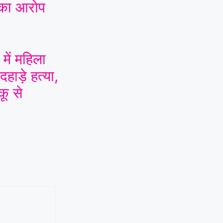
 का आरोप
में महिला
हाड़े हत्या,
कू से