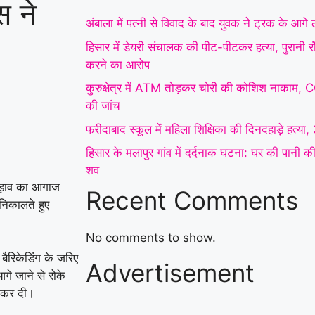
स ने
फरीदाबाद स्कूल में महिला
अंबाला में पत्नी से विवाद के बाद युवक ने ट्रक के आग
शिक्षिका की दिनदहाड़े हत्या,
हिसार में डेयरी संचालक की पीट-पीटकर हत्या, पुरानी 
करने का आरोप
32 सेकंड में चाकू से
कुरुक्षेत्र में ATM तोड़कर चोरी की कोशिश नाकाम, 
ताबड़तोड़ हमला
|
हिसार के
की जांच
मलापुर गांव में दर्दनाक
फरीदाबाद स्कूल में महिला शिक्षिका की दिनदहाड़े हत्या,
हिसार के मलापुर गांव में दर्दनाक घटना: घर की पानी की ह
घटना: घर की पानी की
शव
हौदी में मिले मां और दो
ापड़ाव का आगाज
Recent Comments
 निकालते हुए
मासूम बच्चों के शव
|
करनाल में दर्दनाक हादसा:
No comments to show.
बैरिकेडिंग के जरिए
Advertisement
पानी की मोटर चालू करते
आगे जाने से रोके
ू कर दी।
समय करंट लगने से युवक