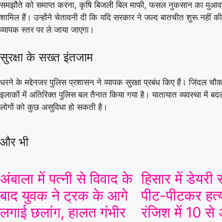
05 Aug 2026, Wed 17:30 GMT
T20
T20
समझौते को समाप्त करना, कृषि बिजली बिल माफी, फसल नुकसान का मुआवजा 
At
Trent Bridge
शामिल हैं। उन्होंने चेतावनी दी कि यदि सरकार ने जल्द बातचीत शुरू नहीं 
व्यापक स्तर पर ले जाया जाएगा।
v
सुरक्षा के सख्त इंतजाम
BP
⭐
Trent Rockets
⭐
Trent Rockets won by 7 wkts
धरने के मद्देनजर पुलिस प्रशासन ने व्यापक सुरक्षा प्रबंध किए हैं। जिंदल
इलाकों में अतिरिक्त पुलिस बल तैनात किया गया है। यातायात व्यवस्था में 
Birmingham Phoenix
111/6 (100)
Nella
Trent Rockets
116/3 (83)
Chepa
लोगों को कुछ असुविधा हो सकती है।
«
Full Scorecard
»
«
Get this Widget
और भी
अंबाला में पत्नी से विवाद के
हिसार में डेयर
बाद युवक ने ट्रक के आगे
पीट-पीटकर हत्य
लगाई छलांग, हालत गंभीर
रंजिश में 10 से