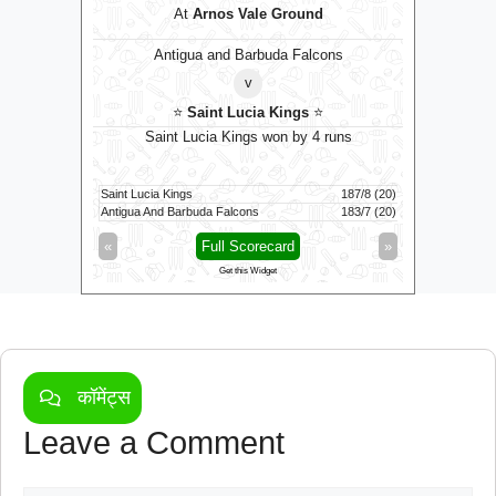
ub
At
Arnos Vale Ground
Antigua and Barbuda Falcons
v
⭐
Saint Lucia Kings
⭐
land
B
Saint Lucia Kings won by 4 runs
Saint Lucia Kings
187/8 (20)
Birmingham
19/1 (4.1)
Antigua And Barbuda Falcons
183/7 (20)
London Spir
»
«
Full Scorecard
»
«
Get this Widget
कॉमेंट्स
Leave a Comment