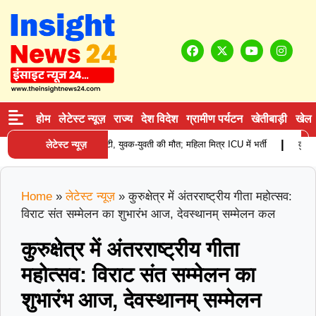
होम
लेटेस्ट न्यूज़
राज्य
देश विदेश
ग्रामीण पर्यटन
खेतीबाड़ी
खेल
|
ादसा: खड़े कैंटर से टकराई स्कूटी, युवक-युवती की मौत; महिला मित्र ICU में भर्ती
लेटेस्ट न्यूज़
कुरुक्षेत
Home
»
लेटेस्ट न्यूज़
»
कुरुक्षेत्र में अंतरराष्ट्रीय गीता महोत्सव:
विराट संत सम्मेलन का शुभारंभ आज, देवस्थानम् सम्मेलन कल
कुरुक्षेत्र में अंतरराष्ट्रीय गीता
महोत्सव: विराट संत सम्मेलन का
शुभारंभ आज, देवस्थानम् सम्मेलन