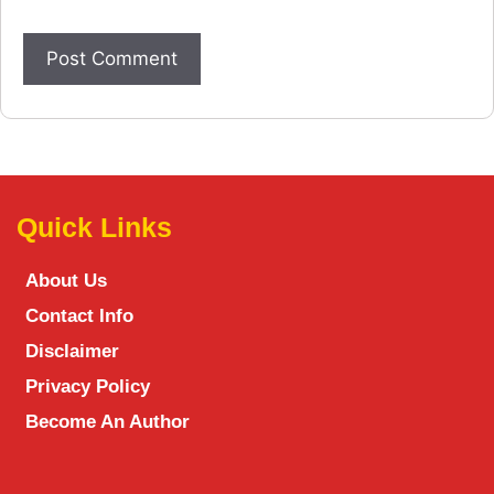
Quick Links
About Us
Contact Info
Disclaimer
Privacy Policy
Become An Author