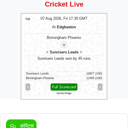
Cricket Live
T
07 Aug 2026, Fri 17:30 GMT
LIVE
T20
T20
At
Edgbaston
ns
Birmingham Phoenix
v
⭐
Sunrisers Leeds
⭐
 to bowl
Sunrisers Leeds won by 45 runs
G
Sunrisers Leeds
169/7 (100)
Colombo K
23/0 (4)
Birmingham Phoenix
124/8 (100)
Galle Galla
»
«
Full Scorecard
»
«
Get this Widget
कॉमेंट्स