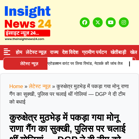
होम
लेटेस्ट न्यूज़
राज्य
देश विदेश
ग्रामीण पर्यटन
खेतीबाड़ी
खेल
|
्लाई करने वाले आरोपी को प्रोडक्शन वारंट पर लिया रिमांड, नेटवर्क की जांच तेज
लेटेस्ट न्यूज़
करनाल 
Home
»
लेटेस्ट न्यूज़
»
कुरुक्षेत्र मुठभेड़ में पकड़ा गया मोनू राणा
गैंग का सुक्खी, पुलिस पर चलाई थीं गोलियां — DGP ने दी टीम
को बधाई
कुरुक्षेत्र मुठभेड़ में पकड़ा गया मोनू
राणा गैंग का सुक्खी, पुलिस पर चलाई