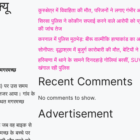
्यू
कारोबारी की मौत, बेटियों ने
कुरुक्षेत्र में विवाहिता की मौत, परिजनों ने लगाए गंभीर
अंतिम संस्कार से किया
सिरसा पुलिस ने कोकीन सप्लाई करने वाले आरोपी को प्र
की जांच तेज
इनकार
|
हरियाणा में थाने
करनाल में पुलिस मुठभेड़: बीरू वाल्मीकि हत्याकांड का आर
के सामने दिनदहाड़े गोलियां
सोनीपत: वृद्धाश्रम में बुजुर्ग कारोबारी की मौत, बेटियों
बरसीं, SUV सवार 7 लोग
हरियाणा में थाने के सामने दिनदहाड़े गोलियां बरसीं, 
खंगाल रही पुलिस
घायल; गैंगवार का एंगल
े मगरमच्छ
Recent Comments
खंगाल रही पुलिस
|
अंबाला
 रोड) पर उस समय
में पत्नी से विवाद के बाद
नजर आया। गांव के
No comments to show.
स्थित मगरमच्छ
युवक ने ट्रक के आगे लगाई
Advertisement
छलांग, हालत गंभीर
|
बह जब वह बाइक से
च्छ के बच्चे पर