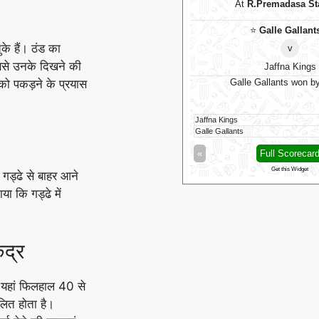
At
The Rose Bowl
At
R.Premadasa S
⭐
Manchester Super Giants
⭐
⭐
Galle Gallant
े हैं। ठंड का
v
v
िससे उनके दिखने की
Southern Brave
Jaffna Kings
 को पकड़ने के प्रयास
nchester Super Giants won by 10 runs
Galle Gallants won b
hester Super Giants
149/8 (100)
Jaffna Kings
hern Brave
139/6 (100)
Galle Gallants
Full Scorecard
»
«
Full Scorecar
Get this Widget
Get this Widget
 गड्ढे से बाहर आने
या कि गड्ढे में
ंद्र
। यहां फिलहाल 40 से
लित होता है।