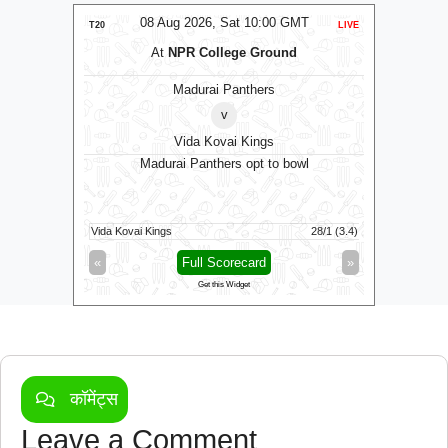
MT
08 Aug 2026, Sat 10:00 GMT
LIVE
T20
LIVE
T20
At
NPR College Ground
Madurai Panthers
⭐
An
v
Vida Kovai Kings
bowl
Madurai Panthers opt to bowl
Antigua 
Jamaica K
28/0 (25)
Vida Kovai Kings
28/1 (3.4)
Antigua An
»
«
Full Scorecard
»
«
Get this Widget
कॉमेंट्स
Leave a Comment