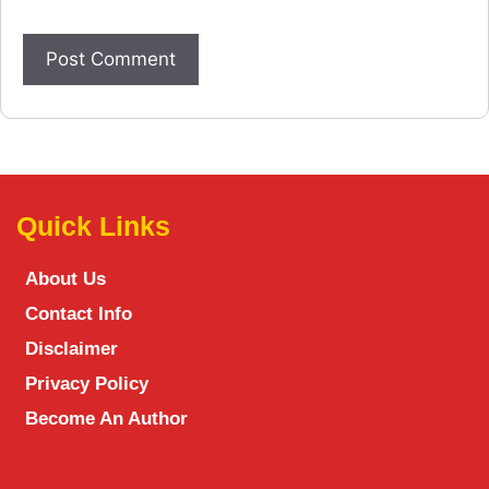
Quick Links
About Us
Contact Info
Disclaimer
Privacy Policy
Become An Author