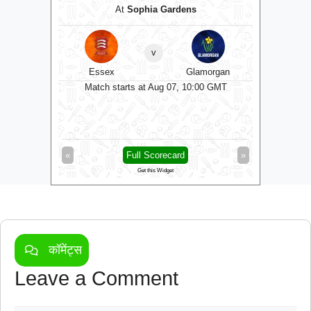
und
At
Sophia Gardens
v
shire
Essex
Glamorgan
Gl
0 GMT
Match starts at Aug 07, 10:00 GMT
Matc
»
«
Full Scorecard
»
«
Get this Widget
कॉमेंट्स
Leave a Comment