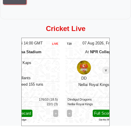
Cricket Live
T
07 Aug 2026, Fri 14:00 GMT
LIVE
T20
LIVE
T20
m
At
NPR College Ground
B
v
DD
NRK
ns
Sunrise
Nellai Royal Kings need 145 runs
76/10 (18.5)
Dindigul Dragons
170/7 (20)
Birmingha
22/1 (3)
Nellai Royal Kings
26/1 (3.2)
Sunrisers
»
«
Full Scorecard
»
«
Get this Widget