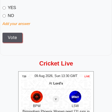
YES
NO
Add your answer
Cricket Live
MT
09 Aug 2026, Sun 13:30 GMT
0
LIVE
T20
LIVE
T20
At
Lord's
v
RK
BPW
LSW
Welsh
to bowl
Birmingham Phoenix Women need 131 runs in