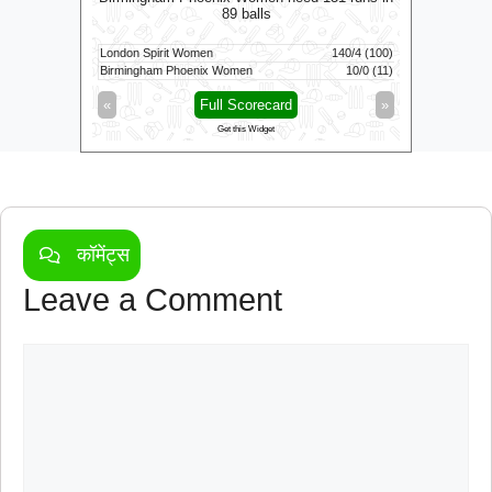
89 balls
London Spirit Women
140/4 (100)
Sunrisers 
146/3 (14.1)
Birmingham Phoenix Women
10/0 (11)
Welsh Fire
»
«
Full Scorecard
»
«
Get this Widget
कॉमेंट्स
Leave a Comment