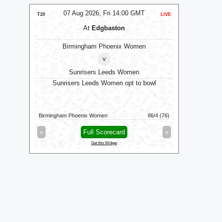
07 Aug 2026, Fri 14:00 GMT
07 
LIVE
T20
LIVE
ODI
At
Edgbaston
Birmingham Phoenix Women
v
Sunrisers Leeds Women
Leice
Sunrisers Leeds Women opt to bowl
W
/3 (13.4)
Birmingham Phoenix Women
86/4 (76)
Warwickshire
»
«
Full Scorecard
»
«
Get this Widget