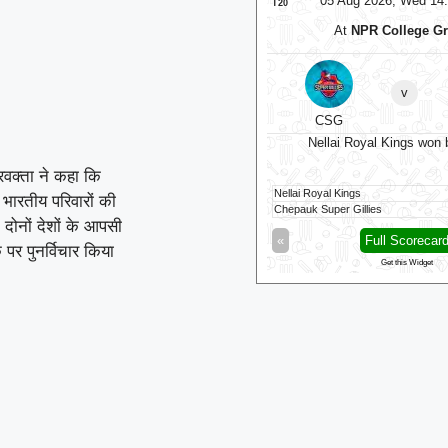
05 Aug 2026, Wed 17:30 GMT
05 Aug 2026, Wed 14
T20
At
Trent Bridge
At
NPR College G
v
v
BP
⭐
Trent Rockets
⭐
CSG
Trent Rockets won by 7 wkts
Nellai Royal Kings won 
रवक्ता ने कहा कि
ingham Phoenix
111/6 (100)
Nellai Royal Kings
 भारतीय परिवारों की
t Rockets
116/3 (83)
Chepauk Super Gillies
दोनों देशों के आपसी
Full Scorecard
»
«
Full Scorecar
 पर पुनर्विचार किया
Get this Widget
Get this Widget