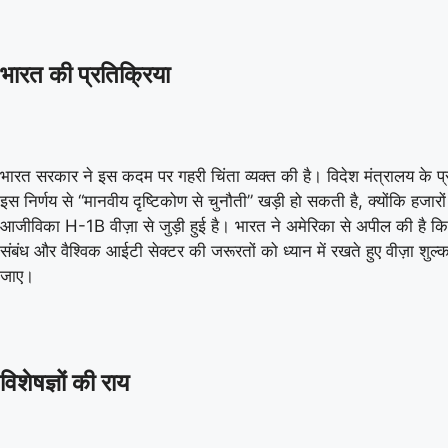
06 Aug 2026, Thu 14:00 GMT
T20
T20
At
Lord's
London Spirit Women
भारत की प्रतिक्रिया
v
Mi London Women
Match starts at Aug 06, 14:00 GMT
भारत सरकार ने इस कदम पर गहरी चिंता व्यक्त की है। विदेश मंत्रालय के प्
Birm
इस निर्णय से “मानवीय दृष्टिकोण से चुनौती” खड़ी हो सकती है, क्योंकि हजारों
Tren
आजीविका H-1B वीज़ा से जुड़ी हुई है। भारत ने अमेरिका से अपील की है कि 
«
Full Scorecard
»
«
संबंध और वैश्विक आईटी सेक्टर की जरूरतों को ध्यान में रखते हुए वीज़ा शुल्क
Get this Widget
जाए।
विशेषज्ञों की राय