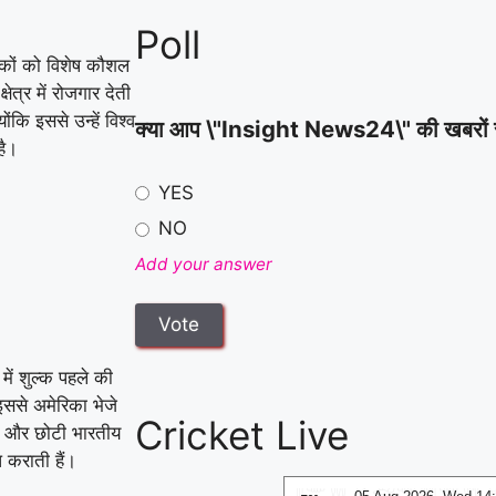
की मौत, परिवार में पसरा
Poll
मातम
|
िकों को विशेष कौशल
ेत्र में रोजगार देती
ंकि इससे उन्हें विश्व
क्या आप \"Insight News24\" की खबरों से स
है।
YES
NO
Add your answer
में शुल्क पहले की
इससे अमेरिका भेजे
Cricket Live
म और छोटी भारतीय
 कराती हैं।