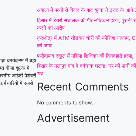
फरीदाबाद स्कूल में महिला
अंबाला में पत्नी से विवाद के बाद युवक ने ट्रक के आग
शिक्षिका की दिनदहाड़े हत्या,
हिसार में डेयरी संचालक की पीट-पीटकर हत्या, पुरानी 
करने का आरोप
32 सेकंड में चाकू से
कुरुक्षेत्र में ATM तोड़कर चोरी की कोशिश नाकाम, 
ताबड़तोड़ हमला
|
हिसार के
की जांच
मलापुर गांव में दर्दनाक
फरीदाबाद स्कूल में महिला शिक्षिका की दिनदहाड़े हत्या,
ा कार्यक्रम में बड़ा
हिसार के मलापुर गांव में दर्दनाक घटना: घर की पानी की ह
घटना: घर की पानी की
 वीज़ा शुल्क में
शव
भारतीय आईटी पेशेवरों
हौदी में मिले मां और दो
Recent Comments
र्मचारियों में सबसे
मासूम बच्चों के शव
|
करनाल में दर्दनाक हादसा:
No comments to show.
Advertisement
पानी की मोटर चालू करते
समय करंट लगने से युवक