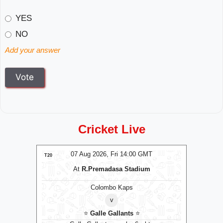
YES
NO
Add your answer
Cricket Live
T
07 Aug 2026, Fri 14:00 GMT
LIVE
T20
T20
At
R.Premadasa Stadium
Colombo Kaps
v
⭐
Galle Gallants
⭐
D