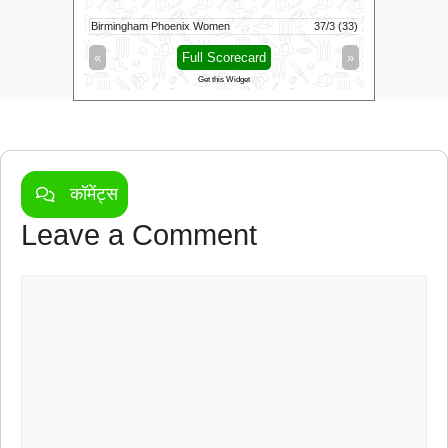
5/0 (1)
Birmingham Phoenix Women
37/3 (33)
Warwickshi
»
«
Full Scorecard
»
«
Get this Widget
कॉमेंट्स
Leave a Comment