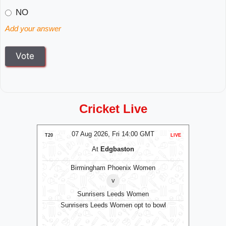
NO
Add your answer
Cricket Live
T
07 Aug 2026, Fri 14:00 GMT
LIVE
T20
LIVE
ODI
At
Edgbaston
Birmingham Phoenix Women
v
Sunrisers Leeds Women
RK
Le
Sunrisers Leeds Women opt to bowl
wl