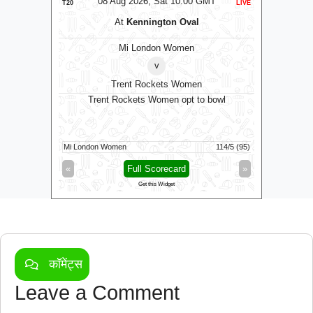
MT
08 Aug 2026, Sat 10:00 GMT
0
T20
LIVE
T20
At
Kennington Oval
omen
Mi London Women
v
Trent Rockets Women
0 GMT
Trent Rockets Women opt to bowl
M
Mi London Women
114/5 (95)
Vida Kovai 
»
«
Full Scorecard
»
«
Get this Widget
कॉमेंट्स
Leave a Comment