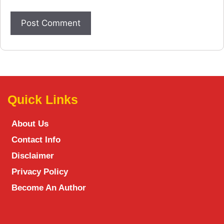
Quick Links
About Us
Contact Info
Disclaimer
Privacy Policy
Become An Author