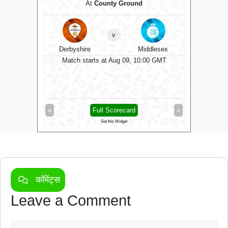
At
County Ground
A
v
Derbyshire
Middlesex
Dur
0 GMT
Match starts at Aug 09, 10:00 GMT
Matc
»
«
Full Scorecard
»
«
Get this Widget
कॉमेंट्स
Leave a Comment