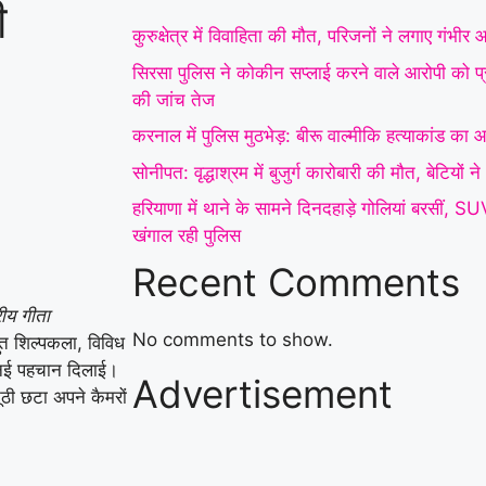
ी
कारोबारी की मौत, बेटियों ने
कुरुक्षेत्र में विवाहिता की मौत, परिजनों ने लगाए गंभीर
अंतिम संस्कार से किया
सिरसा पुलिस ने कोकीन सप्लाई करने वाले आरोपी को प्र
की जांच तेज
इनकार
|
हरियाणा में थाने
करनाल में पुलिस मुठभेड़: बीरू वाल्मीकि हत्याकांड का आर
के सामने दिनदहाड़े गोलियां
सोनीपत: वृद्धाश्रम में बुजुर्ग कारोबारी की मौत, बेटियों
बरसीं, SUV सवार 7 लोग
हरियाणा में थाने के सामने दिनदहाड़े गोलियां बरसीं, 
खंगाल रही पुलिस
घायल; गैंगवार का एंगल
Recent Comments
खंगाल रही पुलिस
|
अंबाला
्रीय गीता
में पत्नी से विवाद के बाद
No comments to show.
भुत शिल्पकला, विविध
युवक ने ट्रक के आगे लगाई
क नई पहचान दिलाई।
Advertisement
ठी छटा अपने कैमरों
छलांग, हालत गंभीर
|