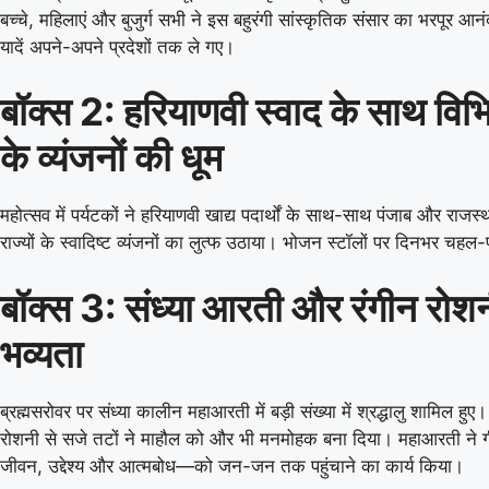
At
The Rose Bowl
बच्चे, महिलाएं और बुजुर्ग सभी ने इस बहुरंगी सांस्कृतिक संसार का भरपूर 
यादें अपने-अपने प्रदेशों तक ले गए।
Manchester Super Giants
v
बॉक्स 2: हरियाणवी स्वाद के साथ विभिन्
Southern Brave
Southern Brave need 122 runs in 72 balls
के व्यंजनों की धूम
Manchester Super Giants
149/8 (100)
Jaffn
Southern Brave
28/1 (28)
Galle
महोत्सव में पर्यटकों ने हरियाणवी खाद्य पदार्थों के साथ-साथ पंजाब और राजस
«
Full Scorecard
»
«
राज्यों के स्वादिष्ट व्यंजनों का लुत्फ उठाया। भोजन स्टॉलों पर दिनभर चह
Get this Widget
बॉक्स 3: संध्या आरती और रंगीन रोशनी
भव्यता
ब्रह्मसरोवर पर संध्या कालीन महाआरती में बड़ी संख्या में श्रद्धालु शामिल हुए। 
रोशनी से सजे तटों ने माहौल को और भी मनमोहक बना दिया। महाआरती ने
जीवन, उद्देश्य और आत्मबोध—को जन-जन तक पहुंचाने का कार्य किया।