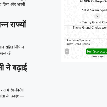
At
R.Premadasa Stadium
At
NPR College G
आनंद लिया और अपनी
⭐
Galle Gallants
⭐
SKM Salem Spar
v
v
न राज्यों
Jaffna Kings
⭐
Trichy Grand Ch
Galle Gallants won by 5 wkts
Trichy Grand Cholas won
a Kings
123/10 (19.3)
Skm Salem Spartans
 Gallants
126/5 (15.5)
Trichy Grand Cholas
्थान सहित विभिन्न
Full Scorecard
»
«
Full Scorecar
ल-पहल रही।
Get this Widget
Get this Widget
 ने बढ़ाई
रात में रंग-बिरंगी
 गीता के उपदेश—