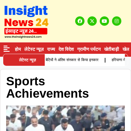
होम
लेटेस्ट न्यूज़
राज्य
देश विदेश
ग्रामीण पर्यटन
खेतीबाड़ी
खेल
|
ाश्रम में बुजुर्ग कारोबारी की मौत, बेटियों ने अंतिम संस्कार से किया इनकार
लेटेस्ट न्यूज़
हरियाणा में था
Sports
Achievements