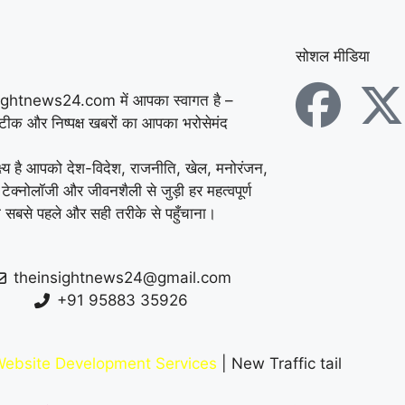
में डेयरी संचालक की पीट-
पीटकर हत्या, पुरानी रंजिश
सोशल मीडिया
में 10 से अधिक लोगों पर
ightnews24.com में आपका स्वागत है –
सटीक और निष्पक्ष खबरों का आपका भरोसेमंद
हमला करने का आरोप
|
कुरुक्षेत्र में ATM तोड़कर
्ष्य है आपको देश-विदेश, राजनीति, खेल, मनोरंजन,
 टेक्नोलॉजी और जीवनशैली से जुड़ी हर महत्वपूर्ण
चोरी की कोशिश नाकाम,
 सबसे पहले और सही तरीके से पहुँचाना।
CCTV फुटेज के आधार पर
पुलिस ने शुरू की जांच
|
theinsightnews24@gmail.com
+91 95883 35926
फरीदाबाद स्कूल में महिला
शिक्षिका की दिनदहाड़े हत्या,
ebsite Development Services
| New Traffic tail
32 सेकंड में चाकू से