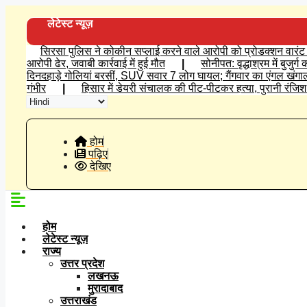
Skip
to
लेटेस्ट न्यूज़
content
सिरसा पुलिस ने कोकीन सप्लाई करने वाले आरोपी को प्रोडक्शन वारंट प
आरोपी ढेर, जवाबी कार्रवाई में हुई मौत
|
सोनीपत: वृद्धाश्रम में बुजुर
दिनदहाड़े गोलियां बरसीं, SUV सवार 7 लोग घायल; गैंगवार का एंगल खंगा
गंभीर
|
हिसार में डेयरी संचालक की पीट-पीटकर हत्या, पुरानी रंज
होम
पढ़िए
देखिए
होम
लेटेस्ट न्यूज़
राज्य
उत्तर प्रदेश
लखनऊ
मुरादाबाद
उत्तराखंड