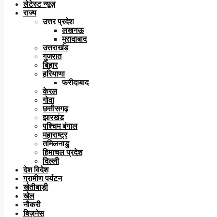
लेटेस्ट न्यूज़
राज्य
उत्तर प्रदेश
लखनऊ
मुरादाबाद
उत्तराखंड
गुजरात
बिहार
हरियाणा
फरीदाबाद
केरल
गोवा
छत्तीसगढ़
झारखंड
पश्चिम बंगाल
महाराष्ट्र
तमिलनाडु
हिमाचल प्रदेश
दिल्ली
देश विदेश
ग्रामीण पर्यटन
खेतीबाड़ी
खेल
नौकरी
बिज़नेस