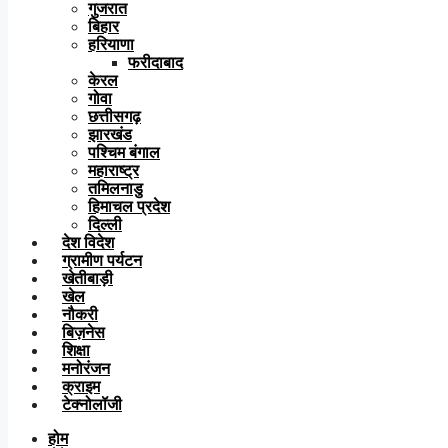
गुजरात
बिहार
हरियाणा
फरीदाबाद
केरल
गोवा
छत्तीसगढ़
झारखंड
पश्चिम बंगाल
महाराष्ट्र
तमिलनाडु
हिमाचल प्रदेश
दिल्ली
देश विदेश
ग्रामीण पर्यटन
खेतीबाड़ी
खेल
नौकरी
बिज़नेस
शिक्षा
मनोरंजन
क्राइम
टेक्नोलॉजी
होम