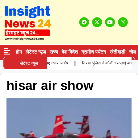
होम
लेटेस्ट न्यूज़
राज्य
देश विदेश
ग्रामीण पर्यटन
खेतीबाड़ी
खेल
|
में विवाहिता की मौत, परिजनों ने लगाए गंभीर आरोप
लेटेस्ट न्यूज़
सिरसा पुलिस ने कोकीन सप्लाई करने वाले 
hisar air show