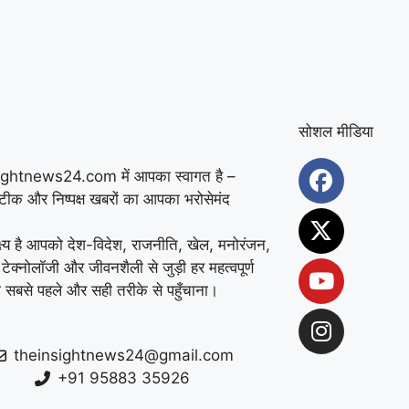
फरीदाबाद स्कूल में महिला
शिक्षिका की दिनदहाड़े हत्या,
32 सेकंड में चाकू से
ताबड़तोड़ हमला
|
हिसार के
सोशल मीडिया
मलापुर गांव में दर्दनाक
ightnews24.com में आपका स्वागत है –
घटना: घर की पानी की
सटीक और निष्पक्ष खबरों का आपका भरोसेमंद
हौदी में मिले मां और दो
्ष्य है आपको देश-विदेश, राजनीति, खेल, मनोरंजन,
 टेक्नोलॉजी और जीवनशैली से जुड़ी हर महत्वपूर्ण
मासूम बच्चों के शव
|
 सबसे पहले और सही तरीके से पहुँचाना।
करनाल में दर्दनाक हादसा:
पानी की मोटर चालू करते
theinsightnews24@gmail.com
+91 95883 35926
समय करंट लगने से युवक