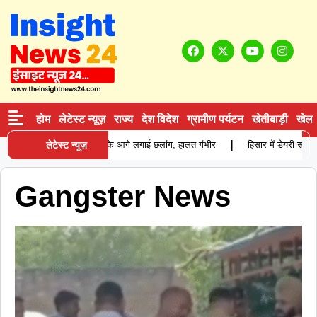
होम
लेटेस्ट न्यूज़
राज्य
देश विदेश
ग्रामीण पर्यटन
खेतीबाड़ी
खेल
|
नी से विवाद के बाद युवक ने ट्रक के आगे लगाई छलांग, हालत गंभीर
लेटेस्ट न्यूज़
हिसार में डेयरी संचाल
Gangster News