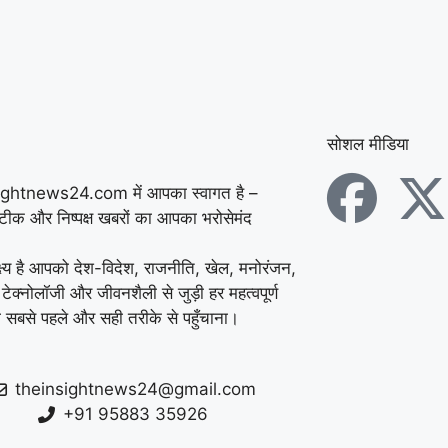
इनकार
|
हरियाणा में थाने
के सामने दिनदहाड़े गोलियां
बरसीं, SUV सवार 7 लोग
घायल; गैंगवार का एंगल
सोशल मीडिया
खंगाल रही पुलिस
|
अंबाला
ightnews24.com में आपका स्वागत है –
में पत्नी से विवाद के बाद
सटीक और निष्पक्ष खबरों का आपका भरोसेमंद
युवक ने ट्रक के आगे लगाई
्ष्य है आपको देश-विदेश, राजनीति, खेल, मनोरंजन,
 टेक्नोलॉजी और जीवनशैली से जुड़ी हर महत्वपूर्ण
छलांग, हालत गंभीर
|
हिसार
 सबसे पहले और सही तरीके से पहुँचाना।
में डेयरी संचालक की पीट-
पीटकर हत्या, पुरानी रंजिश
theinsightnews24@gmail.com
+91 95883 35926
में 10 से अधिक लोगों पर