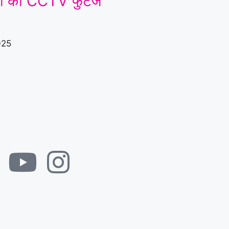
यों का CCTV फुटेज
025