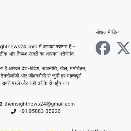
में डेयरी संचालक की पीट-
पीटकर हत्या, पुरानी रंजिश
में 10 से अधिक लोगों पर
सोशल मीडिया
हमला करने का आरोप
|
ightnews24.com में आपका स्वागत है –
कुरुक्षेत्र में ATM तोड़कर
सटीक और निष्पक्ष खबरों का आपका भरोसेमंद
चोरी की कोशिश नाकाम,
्ष्य है आपको देश-विदेश, राजनीति, खेल, मनोरंजन,
CCTV फुटेज के आधार पर
 टेक्नोलॉजी और जीवनशैली से जुड़ी हर महत्वपूर्ण
 सबसे पहले और सही तरीके से पहुँचाना।
पुलिस ने शुरू की जांच
|
फरीदाबाद स्कूल में महिला
theinsightnews24@gmail.com
शिक्षिका की दिनदहाड़े हत्या,
+91 95883 35926
32 सेकंड में चाकू से