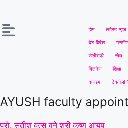
होम
लेटेस्ट न्यूज़
देश विदेश
ग्रामी
खेतीबाड़ी
खेल
बिज़नेस
शिक्षा
क्राइम
टेक्नोलॉज
AYUSH faculty appoin
प्रो. सतीश वत्स बने श्री कृष्ण आयुष