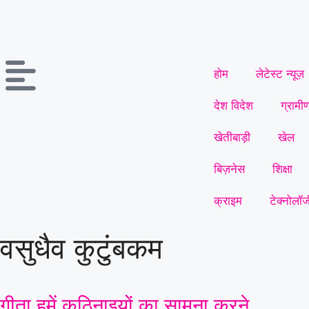
होम
लेटेस्ट न्यूज़
देश विदेश
ग्रामी
खेतीबाड़ी
खेल
बिज़नेस
शिक्षा
क्राइम
टेक्नोलॉज
वसुधैव कुटुंबकम
गीता हमें कठिनाइयों का सामना करने