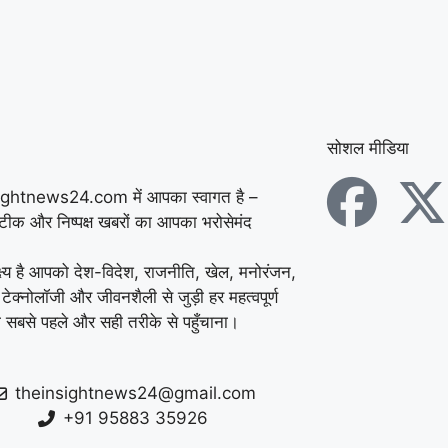
में डेयरी संचालक की पीट-
पीटकर हत्या, पुरानी रंजिश
में 10 से अधिक लोगों पर
हमला करने का आरोप
|
सोशल मीडिया
कुरुक्षेत्र में ATM तोड़कर
ightnews24.com में आपका स्वागत है –
चोरी की कोशिश नाकाम,
सटीक और निष्पक्ष खबरों का आपका भरोसेमंद
CCTV फुटेज के आधार पर
्ष्य है आपको देश-विदेश, राजनीति, खेल, मनोरंजन,
 टेक्नोलॉजी और जीवनशैली से जुड़ी हर महत्वपूर्ण
पुलिस ने शुरू की जांच
|
 सबसे पहले और सही तरीके से पहुँचाना।
फरीदाबाद स्कूल में महिला
शिक्षिका की दिनदहाड़े हत्या,
theinsightnews24@gmail.com
32 सेकंड में चाकू से
+91 95883 35926