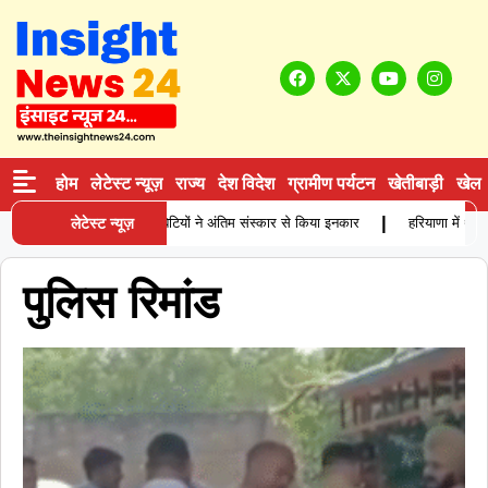
होम
लेटेस्ट न्यूज़
राज्य
देश विदेश
ग्रामीण पर्यटन
खेतीबाड़ी
खेल
|
्रम में बुजुर्ग कारोबारी की मौत, बेटियों ने अंतिम संस्कार से किया इनकार
लेटेस्ट न्यूज़
हरियाणा में थाने 
पुलिस रिमांड