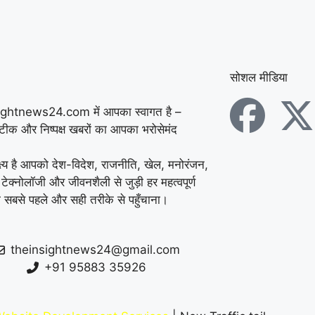
में डेयरी संचालक की पीट-
पीटकर हत्या, पुरानी रंजिश
में 10 से अधिक लोगों पर
सोशल मीडिया
हमला करने का आरोप
|
ightnews24.com में आपका स्वागत है –
कुरुक्षेत्र में ATM तोड़कर
सटीक और निष्पक्ष खबरों का आपका भरोसेमंद
चोरी की कोशिश नाकाम,
्ष्य है आपको देश-विदेश, राजनीति, खेल, मनोरंजन,
CCTV फुटेज के आधार पर
 टेक्नोलॉजी और जीवनशैली से जुड़ी हर महत्वपूर्ण
 सबसे पहले और सही तरीके से पहुँचाना।
पुलिस ने शुरू की जांच
|
फरीदाबाद स्कूल में महिला
theinsightnews24@gmail.com
शिक्षिका की दिनदहाड़े हत्या,
+91 95883 35926
32 सेकंड में चाकू से