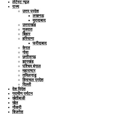
लेटेस्ट न्यूज़
राज्य
उत्तर प्रदेश
लखनऊ
मुरादाबाद
उत्तराखंड
गुजरात
बिहार
हरियाणा
फरीदाबाद
केरल
गोवा
छत्तीसगढ़
झारखंड
पश्चिम बंगाल
महाराष्ट्र
तमिलनाडु
हिमाचल प्रदेश
दिल्ली
देश विदेश
ग्रामीण पर्यटन
खेतीबाड़ी
खेल
नौकरी
बिज़नेस