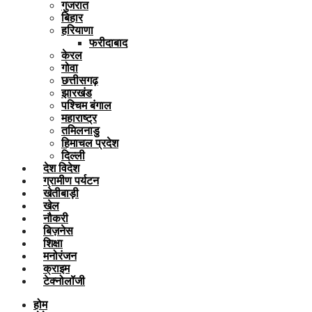
गुजरात
बिहार
हरियाणा
फरीदाबाद
केरल
गोवा
छत्तीसगढ़
झारखंड
पश्चिम बंगाल
महाराष्ट्र
तमिलनाडु
हिमाचल प्रदेश
दिल्ली
देश विदेश
ग्रामीण पर्यटन
खेतीबाड़ी
खेल
नौकरी
बिज़नेस
शिक्षा
मनोरंजन
क्राइम
टेक्नोलॉजी
होम