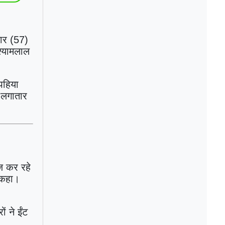
मार (57)
श्यामलाल
पहिया
ं लगातार
ज कर रहे
 कहा।
ं ने ईंट