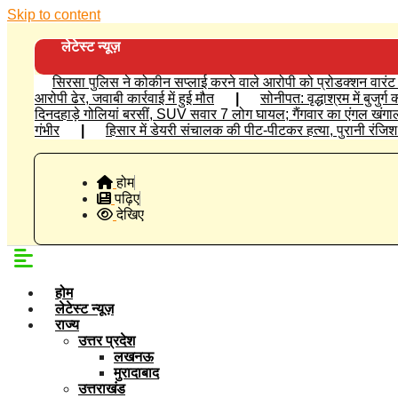
Skip to content
लेटेस्ट न्यूज़
सिरसा पुलिस ने कोकीन सप्लाई करने वाले आरोपी को प्रोडक्शन वारंट प
आरोपी ढेर, जवाबी कार्रवाई में हुई मौत
|
सोनीपत: वृद्धाश्रम में बुजुर
दिनदहाड़े गोलियां बरसीं, SUV सवार 7 लोग घायल; गैंगवार का एंगल खंगा
गंभीर
|
हिसार में डेयरी संचालक की पीट-पीटकर हत्या, पुरानी रंज
होम
पढ़िए
देखिए
होम
लेटेस्ट न्यूज़
राज्य
उत्तर प्रदेश
लखनऊ
मुरादाबाद
उत्तराखंड