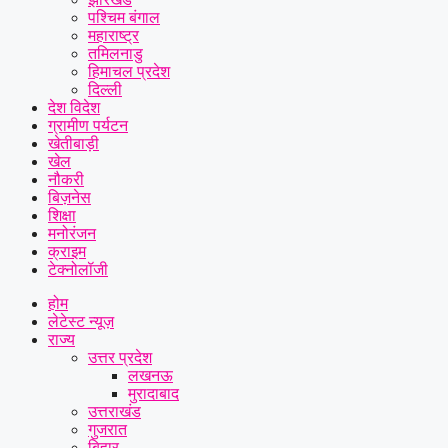
पश्चिम बंगाल
महाराष्ट्र
तमिलनाडु
हिमाचल प्रदेश
दिल्ली
देश विदेश
ग्रामीण पर्यटन
खेतीबाड़ी
खेल
नौकरी
बिज़नेस
शिक्षा
मनोरंजन
क्राइम
टेक्नोलॉजी
होम
लेटेस्ट न्यूज़
राज्य
उत्तर प्रदेश
लखनऊ
मुरादाबाद
उत्तराखंड
गुजरात
बिहार