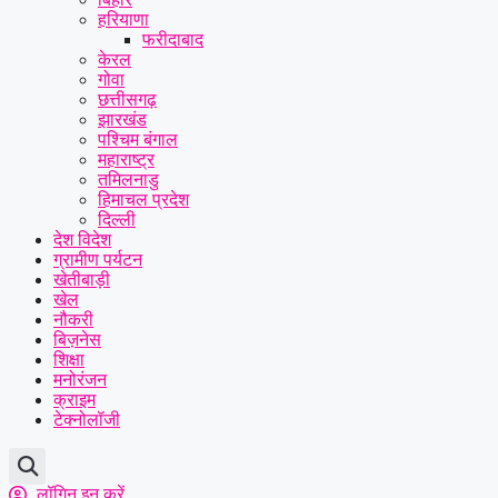
हरियाणा
फरीदाबाद
केरल
गोवा
छत्तीसगढ़
झारखंड
पश्चिम बंगाल
महाराष्ट्र
तमिलनाडु
हिमाचल प्रदेश
दिल्ली
देश विदेश
ग्रामीण पर्यटन
खेतीबाड़ी
खेल
नौकरी
बिज़नेस
शिक्षा
मनोरंजन
क्राइम
टेक्नोलॉजी
लॉगिन इन करें