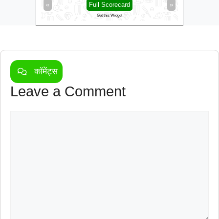
»
«
Full Scorecard
»
«
Get this Widget
कॉमेंट्स
Leave a Comment