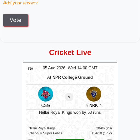
Add your answer
Cricket Live
MT
05 Aug 2026, Wed 14:00 GMT
0
T20
T20
At
NPR College Ground
v
ockets
⭐
CSG
⭐
NRK
⭐
C
ts
Nellai Royal Kings won by 50 runs
111/6 (100)
Nellai Royal Kings
204/6 (20)
Colombo K
116/3 (83)
Chepauk Super Gillies
154/10 (17.2)
Kandy Roya