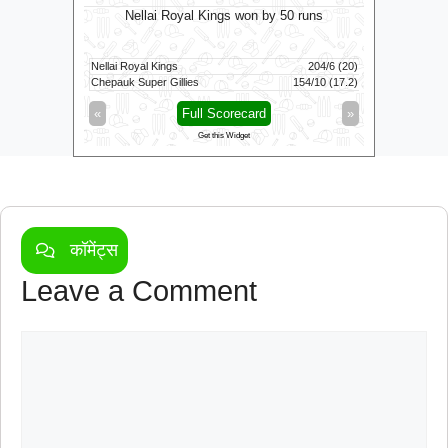
C
ts
Nellai Royal Kings won by 50 runs
111/6 (100)
Nellai Royal Kings
204/6 (20)
Colombo K
116/3 (83)
Chepauk Super Gillies
154/10 (17.2)
Kandy Roya
»
«
Full Scorecard
»
«
Get this Widget
कॉमेंट्स
Leave a Comment