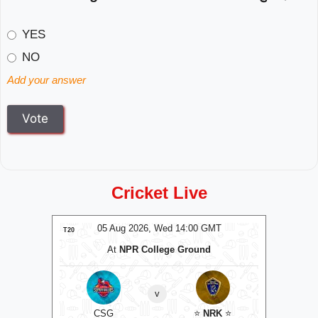
YES
NO
Add your answer
Cricket Live
MT
05 Aug 2026, Wed 14:00 GMT
0
T20
T20
At
NPR College Ground
v
ockets
⭐
CSG
⭐
NRK
⭐