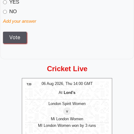
YES
NO
Add your answer
Cricket Live
MT
06 Aug 2026, Thu 14:00 GMT
0
T20
T20
At
Lord's
London Spirit Women
v
Mi London Women
MI London Women won by 3 runs
Vid